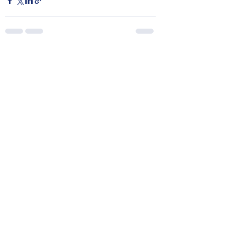
ดูทั้งหมด
โพสต์ล่าสุด