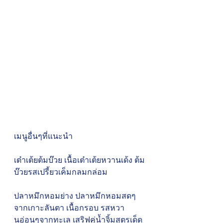
เมนูอื่นๆที่แนะนำ 
เต๋าเต้ยต้มบ๊วย เนื้อเต๋าเต้ยหวานเด้ง ต้ม
บ๊วยรสเปรี้ยวเค็มกลมกล่อม 
ปลาหมึกหอมย่าง ปลาหมึกหอมสดๆ
จากเกาะลันตา เนื้อกรอบ รสหวา
นอ่อนๆจากทะเล เสริฟคู่น้ำจิ้มสูตรเด็ด 