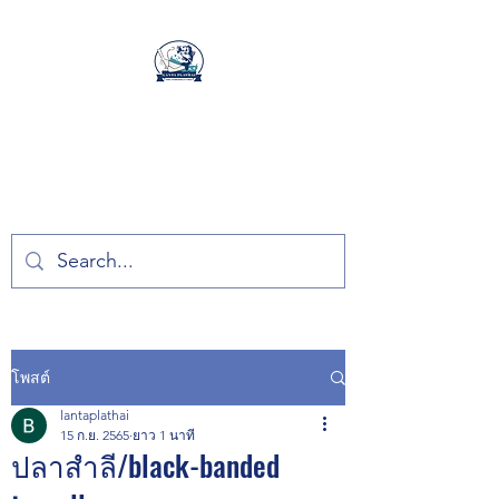
ลันตาปลาไทย
ลันตาปลาไทย อาหารทะเลสด
ปลอดสารจากเกาะลันตา
โพสต์
lantaplathai
15 ก.ย. 2565
ยาว 1 นาที
ปลาสำลี/black-banded