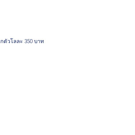
กตัวโลละ 350 บาท