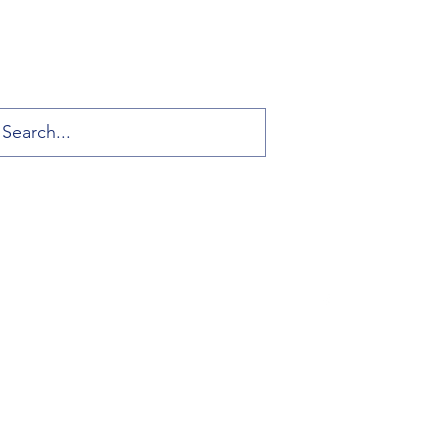
lantaplathai@gmail.com
0930039009