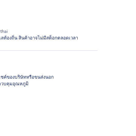
athai
ลท้องถิ่น สินค้าอาจไม่มีสต็อกตลอดเวลา
์ไซค์ของบริษัทหรือขนส่งนอก
ควบคุมอุณหภูมิ