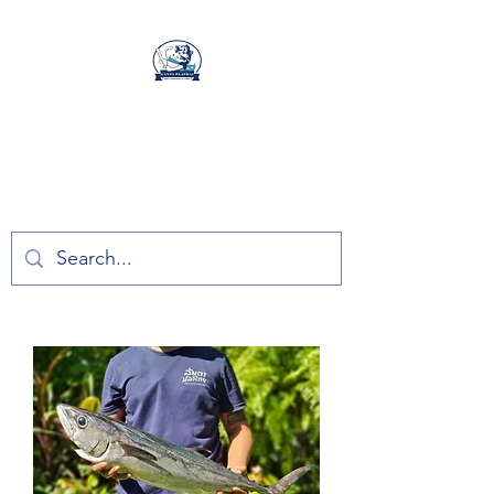
ลันตาปลาไทย
ลันตาปลาไทย อาหารทะเลสด
ปลอดสารจากเกาะลันตา