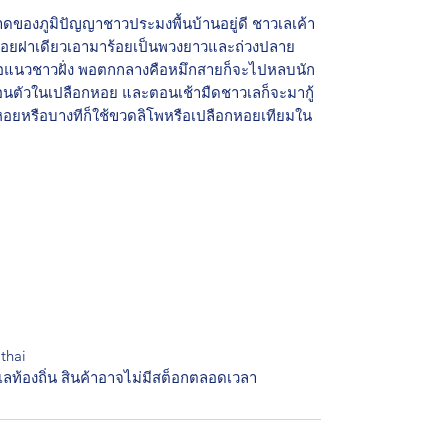
ดของภูมิปัญญาชาวประมงพื้นบ้านอยู่ดี ชาวเลเค้า
หอยฝาเดียวเอามาร้อยเป็นพวงยาวและถ่วงปลาย
รือแนวชาวฝั่ง พอตกกลางคือหมึกสายก็จะไปหลบนัก
่อนตัวในเปลือกหอย และตอนเช้ามืดชาวเลก็จะมากู้
กหอยหรือบางทีก็ใช้ขวดลิโพหรือเปลือกหอยเทียมใน
athai
ลท้องถิ่น สินค้าอาจไม่มีสต็อกตลอดเวลา