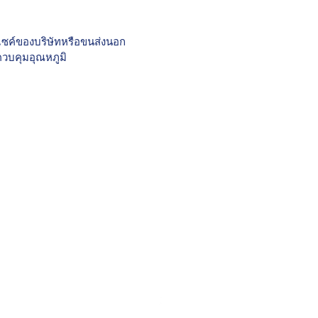
์ไซค์ของบริษัทหรือขนส่งนอก
ควบคุมอุณหภูมิ
ลันตาปลาไทย
lantaplathai@gmail.com
0930039009
106 ซอยจันทน์ 51 แยก 12-3 แขวงวัดพระยาไกร เขต
บางคอแหลม กรุงเทพมหานคร 10120