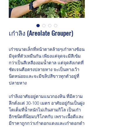
เก๋าลิง (Areolate Grouper)
เก๋าขนาดเล็กที่หน้าตาคล้ายๆเก๋าหางซ้อน
มีจุดที่ตัวเหมืนกัน เพียงแค่จุดจะมีสีเข้ม
กว่าเป็นสีเหลืองอมน้ำตาล แต่จุดสังเกตที่
ชัดเจนคือตรงปลายหาง จะเป็นหางเว้า
นิดหน่อยและจะมีขลิปสีขาวทุกตัวอยู่ที่
ปลายหาง
เก๋าลิงอาศัยอยู่ตามแนวกองหิน ที่มีความ
ลึกตั่งแต่ 30-100 เมตร อาศัยอยู่กันเป็นฝูง
โตเต็มที่น้ำหนักไม่เกินสามกิโล เป็นเก๋า
อีกชนิดที่นิยมบริโภคกับ เพราะเนื้อดีและ
มีราคาถูกกว่าเก๋าดอกแดงและเก๋าดอกดำ