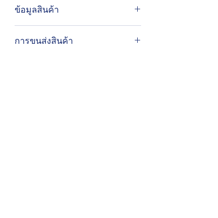
ข้อมูลสินค้า
สามารถสั่งซื้อได้ทางไลน์ @lantaplathai
การขนส่งสินค้า
สินค้าเป็นสินค้าตามฤดูกาลจากชาวเล
ท้องถิ่น สินค้าอาจไม่มีสต็อกตลอดเวลา
ในกทม. ส่งสินค้าได้ด้วยรถมอเตอร์ไซค์
ของบริษัทหรือขนส่งนอก
มีบริการส่งไปต่างจังหวัดด้วยขนส่ง
ควบคุมอุณหภูมิ
ลันตาปลาไทย
lantaplathai@gmail.com
0930039009
106 ซอยจันทน์ 51 แยก 12-3 แขวงวัดพระยาไกร
เขตบางคอแหลม กรุงเทพมหานคร 10120