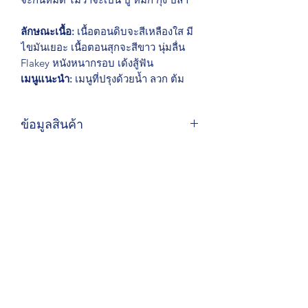
ลักษณะเนื้อ:
เนื้อตอนดิบจะสีเหลืองใส มี
ไขมันเยอะ เนื้อตอนสุกจะสีขาว นุ่มลื่น
Flakey หนังหนากรอบ เด้งสู้ฟัน
เมนูแนะนำ:
เมนูที่ปรุงด้วยน้ำ ลวก ต้ม
ข้อมูลสินค้า
สามารถสั่งซื้อได้ทางไลน์ @lantaplathai
การขนส่งสินค้า
สินค้าเป็นสินค้าตามฤดูกาลจากชาวเล
ท้องถิ่น สินค้าอาจไม่มีสต็อกตลอดเวลา
ในกทม. ส่งสินค้าได้ด้วยรถมอเตอร์ไซค์
ของบริษัทหรือขนส่งนอก
มีบริการส่งไปต่างจังหวัดด้วยขนส่ง
ควบคุมอุณหภูมิ
ลันตาปลาไทย