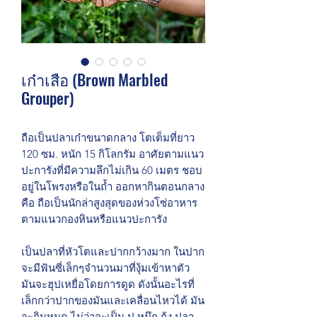
เก๋าเสือ (Brown Marbled
Grouper)
ถือเป็นปลาเก๋าขนาดกลาง โตเต็มที่ยาว
120 ซม. หนัก 15 กิโลกรัม อาศัยตามแนว
ปะการังที่มีความลึกไม่เกิน 60 เมตร ชอบ
อยู่ในโพรงหรือในถ้ำ ออกหากินตอนกลาง
คือ ถือเป็นนักล่าสูงสุดของห่วงโซ่อาหาร
ตามแนวกองหินหรือแนวปะการัง
เป็นปลาที่หัวโตและปากกว้างมาก ในปาก
จะมีฟันซี่เล็กๆจำนวนมาที่งุ้มเข้าหาตัว
มันจะฮุปเหยื่อโดยการดูด ดังนั้นอะไรที่
เล็กกว่าปากของมันและเคลื่อนไหวได้ มัน
จะกินหมด ไม่ว่าจะเป็น ปู หมึก กุ้ง ปลา