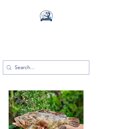
ลันตาปลาไทย
ลันตาปลาไทย อาหารทะเลสด
ปลอดสารจากเกาะลันตา